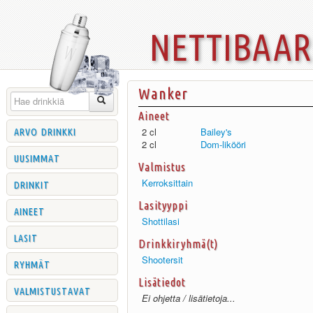
nettibaa
Wanker
Aineet
arvo drinkki
2 cl
Bailey's
2 cl
Dom-likööri
uusimmat
Valmistus
drinkit
Kerroksittain
Lasityyppi
aineet
Shottilasi
lasit
Drinkkiryhmä(t)
Shootersit
ryhmät
Lisätiedot
valmistustavat
Ei ohjetta / lisätietoja...