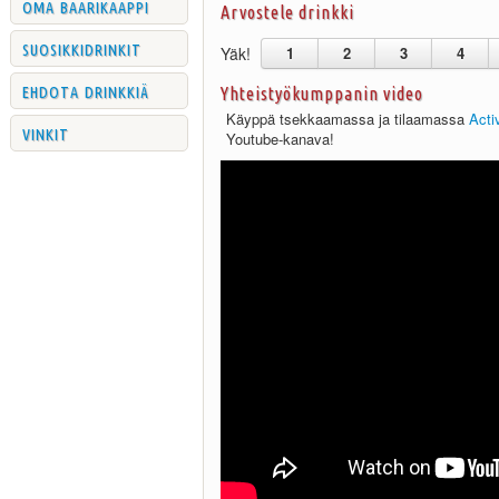
oma baarikaappi
Arvostele drinkki
suosikkidrinkit
Yäk!
1
2
3
4
ehdota drinkkiä
Yhteistyökumppanin video
Käyppä tsekkaamassa ja tilaamassa
Acti
vinkit
Youtube-kanava!