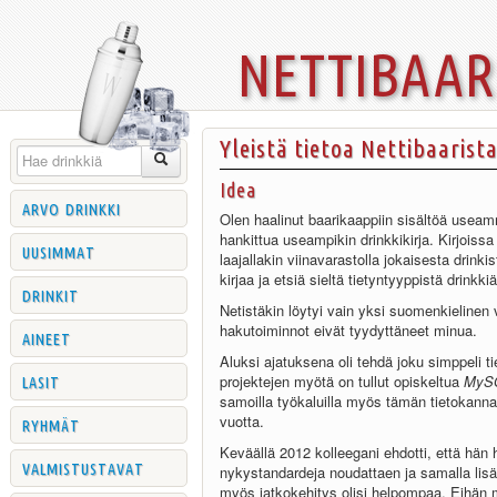
nettibaa
Yleistä tietoa Nettibaarist
Idea
arvo drinkki
Olen haalinut baarikaappiin sisältöä useam
hankittua useampikin drinkkikirja. Kirjoiss
uusimmat
laajallakin viinavarastolla jokaisesta drink
kirjaa ja etsiä sieltä tietyntyyppistä drinkki
drinkit
Netistäkin löytyi vain yksi suomenkielinen
hakutoiminnot eivät tyydyttäneet minua.
aineet
Aluksi ajatuksena oli tehdä joku simppeli 
lasit
projektejen myötä on tullut opiskeltua
MyS
samoilla työkaluilla myös tämän tietokannan
ryhmät
vuotta.
Keväällä 2012 kolleegani ehdotti, että hän 
valmistustavat
nykystandardeja noudattaen ja samalla lisä
myös jatkokehitys olisi helpompaa. Eihän m