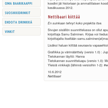
oma baarikaappi
koodini jäi historiaan ja ammattilaisen kood
kesäkuussa 2012.
suosikkidrinkit
Nettibaari kiittää
ehdota drinkkiä
En suinkaan tehnyt koko projektia itse.
Sivujen sisällön suunnittelussa on ollut 
vinkit
kirjoittaja Samu Salminen. Kirjaa voi tiedust
kirjoittajalta itseltään samu.salminen(at)max
Lisäksi haluan kiittää seuraavia vapaaehtoi
Grafiikka ja värimäärittely (versio 1.0) : Ju
Tietokannan täyttö: Hanna
Tietokannan suunnitteluapu (versio 1.0): 
Yleisiä vinkkejä (lähinnä versioihin 1-2): 
10.6.2012
Nettibaari