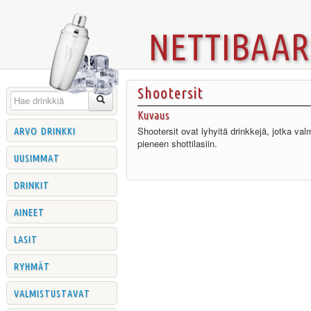
nettibaa
Shootersit
Kuvaus
arvo drinkki
Shootersit ovat lyhyitä drinkkejä, jotka val
pieneen shottilasiin.
uusimmat
drinkit
aineet
lasit
ryhmät
valmistustavat