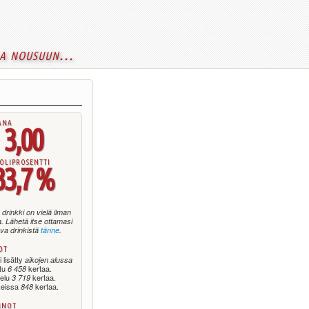
a nousuun...
ana
3,00
oliprosentti
33,7 %
drinkki on vielä ilman
. Lähetä itse ottamasi
va drinkistä
tänne
.
ot
 lisätty
aikojen alussa
ttu
kertaa.
6 458
telu
kertaa.
3 719
keissa
kertaa.
848
nnot