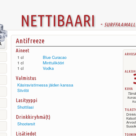
nettibaari
- surffaamall
Antifreeze
Aineet
arvos
1 cl
Blue Curacao
1 cl
Minttulikööri
1 cl
Vodka
alkoh
Valmistus
Käsiravistimessa jäiden kanssa
kuva
Siivilöi
Tämä 
kuvaa
Lasityyppi
ku
Shottilasi
tilast
Drinkki
Drinkkiryhmä(t)
Katso
Arvos
Shootersit
Suosi
Lisätiedot
toimi