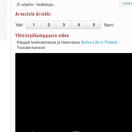
Lisää 
Ei ohjetta / lisätietoja...
Arvostele drinkki
Yäk!
1
2
3
4
5
Nam!
Yhteistyökumppanin video
Käyppä tsekkaamassa ja tilaamassa
Active Life in Finland
-
Youtube-kanava!