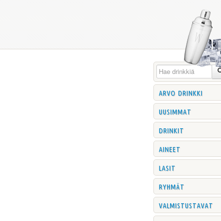
arvo drinkki
uusimmat
drinkit
aineet
lasit
ryhmät
valmistustavat