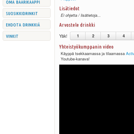
oma baarikaappi
Lisätiedot
suosikkidrinkit
Ei ohjetta / lisätietoja...
ehdota drinkkiä
Arvostele drinkki
vinkit
Yäk!
1
2
3
4
Yhteistyökumppanin video
Käyppä tsekkaamassa ja tilaamassa
Acti
Youtube-kanava!