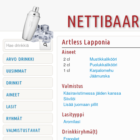
nettibaa
Artless Lapponia
Aineet
arvo drinkki
2 cl
Mustikkalikööri
2 cl
Puolukkalikööri
uusimmat
1 cl
Karpalomehu
Jäämurska
drinkit
Valmistus
Käsiravistimessa jäiden kanssa
aineet
Siivilöi
Lisää juomaan pillit
lasit
Lasityyppi
ryhmät
Aromilasi
valmistustavat
Drinkkiryhmä(t)
Frappêet