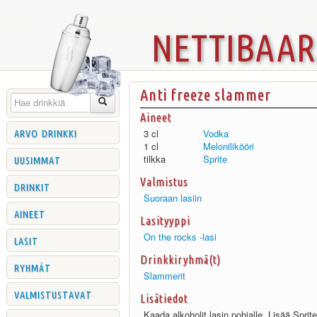
nettibaa
Anti freeze slammer
Aineet
arvo drinkki
3 cl
Vodka
1 cl
Melonilikööri
uusimmat
tilkka
Sprite
Valmistus
drinkit
Suoraan lasiin
aineet
Lasityyppi
On the rocks -lasi
lasit
Drinkkiryhmä(t)
ryhmät
Slammerit
valmistustavat
Lisätiedot
Kaada alkoholit lasin pohjalle. Lisää Sprit