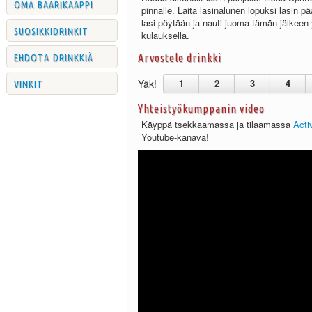
oma baarikaappi
pinnalle. Laita lasinalunen lopuksi lasin pä
lasi pöytään ja nauti juoma tämän jälkeen 
suosikkidrinkit
kulauksella.
ehdota drinkkiä
Arvostele drinkki
vinkit
Yäk!
1
2
3
4
Yhteistyökumppanin video
Käyppä tsekkaamassa ja tilaamassa
Acti
Youtube-kanava!