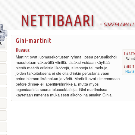
nettibaari
- surffaamall
Gini-martinit
Kuvaus
tilast
Martinit ovat juomasekoitusten ryhmä, jossa perusalkoholi
Ryhm
maustetaan väkevällä viinillä. Lisäksi voidaan käyttää
linkit
pieniä määriä erilaisia liköörejä, siirappeja tai mehuja,
Näytä 
joiden tarkoituksena ei ole olla drinkin perustana vaan
antaa hieman lisämakua ja väriä. Martinit ovat nimenomaan
before dinner- eli aperitiividrinkkejä, mutta myös
legendaarisia seurustelucocktaileja. Gini-martineissa
käytetään nimensä mukaisesti alkoholina ainakin Giniä.