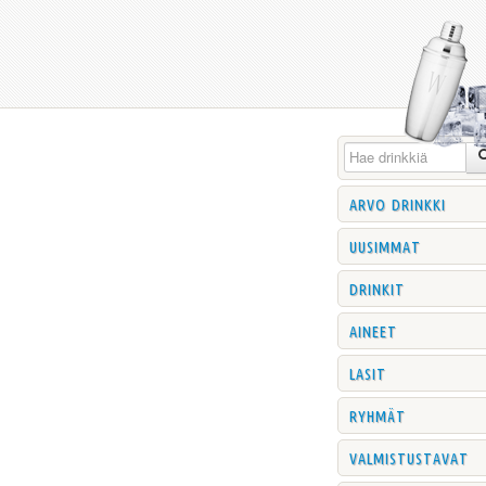
arvo drinkki
uusimmat
drinkit
aineet
lasit
ryhmät
valmistustavat