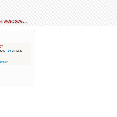
a nousuun...
ot
ässä
135
drinkkiä.
drinkit