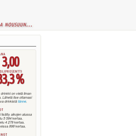
a nousuun...
ana
3,00
oliprosentti
33,3 %
drinkki on vielä ilman
. Lähetä itse ottamasi
va drinkistä
tänne
.
ot
 lisätty
aikojen alussa
ttu
kertaa.
5 584
telu
kertaa.
4 278
keissa
kertaa.
898
nnot