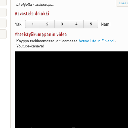
Lisää 
Ei ohjetta / lisätietoja...
Arvostele drinkki
Yäk!
1
2
3
4
5
Nam!
Yhteistyökumppanin video
Käyppä tsekkaamassa ja tilaamassa
Active Life in Finland
-
Youtube-kanava!