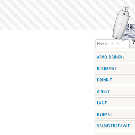
arvo drinkki
uusimmat
drinkit
aineet
lasit
ryhmät
valmistustavat