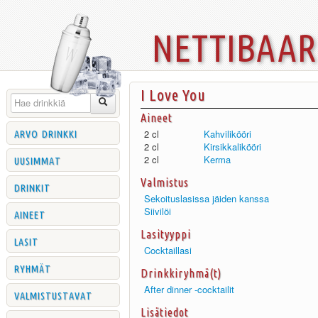
nettibaa
I Love You
Aineet
arvo drinkki
2 cl
Kahvilikööri
2 cl
Kirsikkalikööri
uusimmat
2 cl
Kerma
Valmistus
drinkit
Sekoituslasissa jäiden kanssa
Siivilöi
aineet
Lasityyppi
lasit
Cocktaillasi
ryhmät
Drinkkiryhmä(t)
After dinner -cocktailit
valmistustavat
Lisätiedot