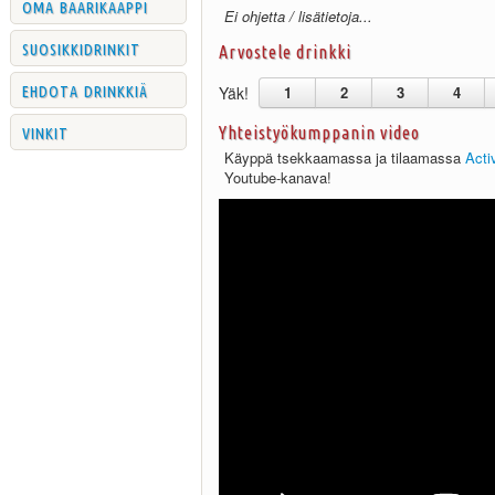
oma baarikaappi
Ei ohjetta / lisätietoja...
suosikkidrinkit
Arvostele drinkki
ehdota drinkkiä
Yäk!
1
2
3
4
vinkit
Yhteistyökumppanin video
Käyppä tsekkaamassa ja tilaamassa
Acti
Youtube-kanava!