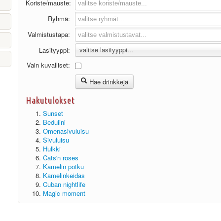
Koriste/mauste:
Ryhmä:
Valmistustapa:
valitse lasityyppi...
Lasityyppi:
Vain kuvalliset:
Hae drinkkejä
Hakutulokset
Sunset
Beduiini
Omenasivuluisu
Sivuluisu
Hulkki
Cats'n roses
Kamelin potku
Kamelinkeidas
Cuban nightlife
Magic moment