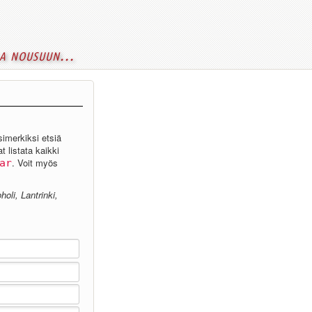
a nousuun...
simerkiksi etsiä
t listata kaikki
. Voit myös
ar
holi, Lantrinki,