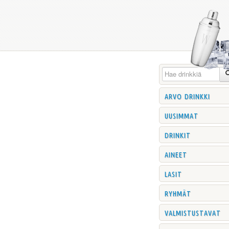
arvo drinkki
uusimmat
drinkit
aineet
lasit
ryhmät
valmistustavat