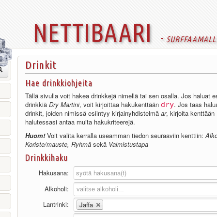
nettibaari
- surffaamall
Drinkit
Hae drinkkiohjeita
Tällä sivulla voit hakea drinkkejä nimellä tai sen osalla. Jos haluat e
drinkkiä
Dry Martini
, voit kirjoittaa hakukenttään
. Jos taas halua
dry
drinkit, joiden nimissä esiintyy kirjainyhdistelmä
ar
, kirjoita kenttään
halutessasi antaa muita hakukriteerejä.
Huom!
Voit valita kerralla useamman tiedon seuraaviin kenttiin:
Alko
Koriste/mauste, Ryhmä
sekä
Valmistustapa
Drinkkihaku
Hakusana:
Alkoholi:
Lantrinki:
Jaffa