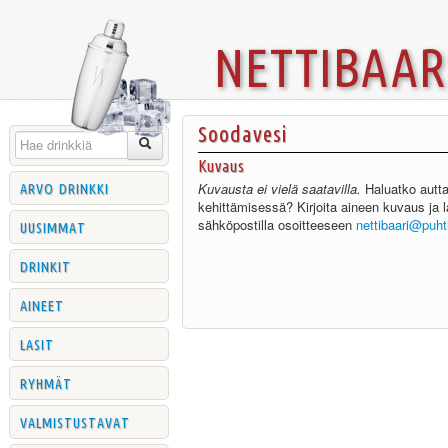
nettibaa
Soodavesi
Kuvaus
arvo drinkki
Kuvausta ei vielä saatavilla.
Haluatko autta
kehittämisessä? Kirjoita aineen kuvaus ja l
uusimmat
sähköpostilla osoitteeseen
nettibaari@puh
drinkit
aineet
lasit
ryhmät
valmistustavat