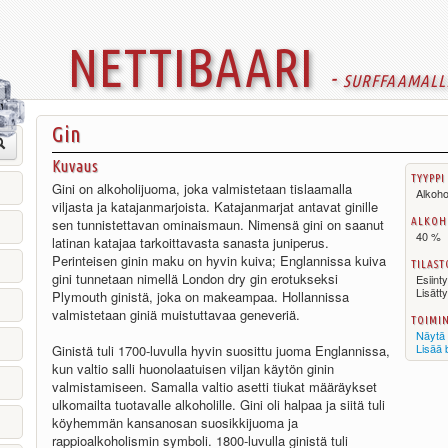
nettibaari
- surffaamall
Gin
Kuvaus
tyyppi
Gini on alkoholijuoma, joka valmistetaan tislaamalla
Alkoho
viljasta ja katajanmarjoista. Katajanmarjat antavat ginille
alkoh
sen tunnistettavan ominaismaun. Nimensä gini on saanut
40 %
latinan katajaa tarkoittavasta sanasta juniperus.
Perinteisen ginin maku on hyvin kuiva; Englannissa kuiva
tilast
gini tunnetaan nimellä London dry gin erotukseksi
Esiint
Lisätt
Plymouth ginistä, joka on makeampaa. Hollannissa
valmistetaan giniä muistuttavaa geneveriä.
toimi
Näytä 
Lisää 
Ginistä tuli 1700-luvulla hyvin suosittu juoma Englannissa,
kun valtio salli huonolaatuisen viljan käytön ginin
valmistamiseen. Samalla valtio asetti tiukat määräykset
ulkomailta tuotavalle alkoholille. Gini oli halpaa ja siitä tuli
köyhemmän kansanosan suosikkijuoma ja
rappioalkoholismin symboli. 1800-luvulla ginistä tuli