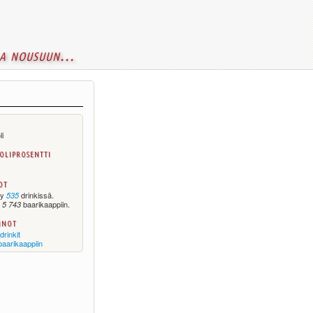
a nousuun...
li
oliprosentti
ot
yy
drinkissä.
535
y
baarikaappiin.
5 743
nnot
drinkit
baarikaappiin