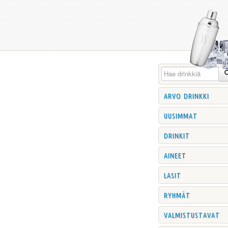
arvo drinkki
uusimmat
drinkit
aineet
lasit
ryhmät
valmistustavat