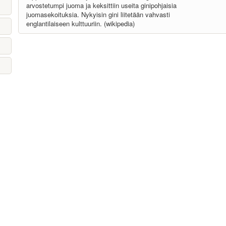
arvostetumpi juoma ja keksittiin useita ginipohjaisia
juomasekoituksia. Nykyisin gini liitetään vahvasti
englantilaiseen kulttuuriin. (wikipedia)