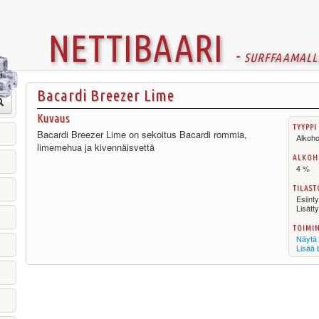
nettibaari
- surffaamall
Bacardi Breezer Lime
Kuvaus
tyyppi
Bacardi Breezer Lime on sekoitus Bacardi rommia,
Alkoho
limemehua ja kivennäisvettä
alkoh
4 %
tilast
Esiint
Lisätt
toimi
Näytä 
Lisää 