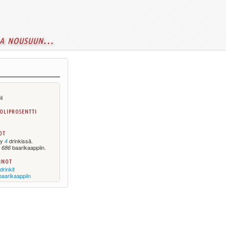
a nousuun...
li
oliprosentti
ot
yy
drinkissä.
4
y
baarikaappiin.
686
nnot
drinkit
baarikaappiin