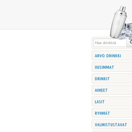
arvo drinkki
uusimmat
drinkit
aineet
lasit
ryhmät
valmistustavat